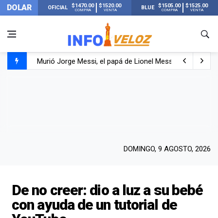
$1470.00
$1520.00
$1505.00
$1525.00
DOLAR
OFICIAL
BLUE
COMPRA
VENTA
COMPRA
VENTA
Murió Jorge Messi, el papá de Lionel Messi
Murió Jorge Messi, el hombre que acompañó a Lionel de
Los mensajes de Newell’s y el resto del mundo del fútbo
DOMINGO, 9 AGOSTO, 2026
De no creer: dio a luz a su bebé
con ayuda de un tutorial de