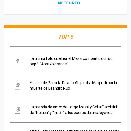
TOP 5
La última foto que Lionel Messi compartió con su
papá: “Abrazo grande”
El dolor de Pamela David y Alejandra Maglietti por la
muerte de Leandro Rud
La historia de amor de Jorge Messi y Celia Cuccittini:
de “Peluca” y “Puchi” a los padres de una leyenda