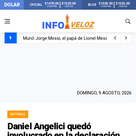
$1470.00
$1520.00
$1505.00
$1525.00
DOLAR
OFICIAL
BLUE
COMPRA
VENTA
COMPRA
VENTA
Murió Jorge Messi, el papá de Lionel Messi
Murió Jorge Messi, el hombre que acompañó a Lionel de
Los mensajes de Newell’s y el resto del mundo del fútbo
DOMINGO, 9 AGOSTO, 2026
NOTICIAS
Daniel Angelici quedó
involucrado en la declaración