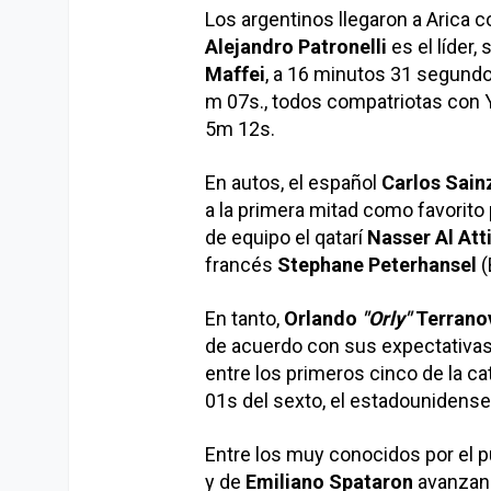
Los argentinos llegaron a Arica c
Alejandro Patronelli
es el líder,
Maffei
, a 16 minutos 31 segund
m 07s., todos compatriotas con Y
5m 12s.
En autos, el español
Carlos Sain
a la primera mitad como favorito
de equipo el qatarí
Nasser Al Att
francés
Stephane Peterhansel
(
En tanto,
Orlando
"Orly"
Terrano
de acuerdo con sus expectativas 
entre los primeros cinco de la ca
01s del sexto, el estadounidens
Entre los muy conocidos por el p
y de
Emiliano Spataron
avanzan 