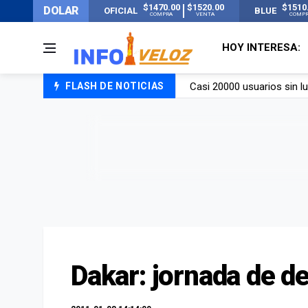
$1470.00
$1520.00
$1510
DOLAR
OFICIAL
BLUE
COMPRA
VENTA
COMP
HOY INTERESA:
FLASH DE NOTICIAS
Candela Arizaga rompió el
La ANMAT prohibió dos c
La oposición marcha al Co
Casi 20000 usuarios sin l
Dakar: jornada de d