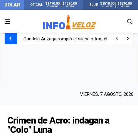
$1470.00
$1520.00
$1510.00
$1530.00
DOLAR
OFICIAL
BLUE
COMPRA
VENTA
COMPRA
VENTA
Candela Arizaga rompió el silencio tras el incidente c
La ANMAT prohibió dos cremas para dolores musculare
La oposición marcha al Congreso contra el Gobierno por 
Casi 20000 usuarios sin luz en el AMBA por el temporal
VIERNES, 7 AGOSTO, 2026
Crimen de Acro: indagan a
"Colo" Luna