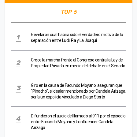
TOP 5
Revelaron cuál habría sido el verdadero motivo de la
separación entre Luck Ra y La Joaqui
Crece la marcha frente al Congreso contra la Ley de
Propiedad Privada en medio del debate en el Senado
Giro en la causa de Facundo Moyano: aseguran que
"Pinocho", el dealer mencionado por Candela Arizaga,
sería un expolicía vinculado a Diego Storto
Difundieron el audio del llamado al 911 por el episodio
entre Facundo Moyano y la influencer Candela
Arizaga