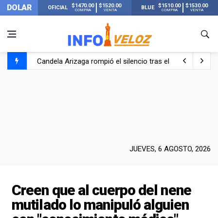
$1470.00
$1520.00
$1510.00
$1530.00
DOLAR
OFICIAL
BLUE
COMPRA
VENTA
COMPRA
VENTA
Candela Arizaga rompió el silencio tras el incidente c
La ANMAT prohibió dos cremas para dolores musculare
La oposición marcha al Congreso contra el Gobierno por 
Casi 20000 usuarios sin luz en el AMBA por el temporal
JUEVES, 6 AGOSTO, 2026
Creen que al cuerpo del nene
mutilado lo manipuló alguien