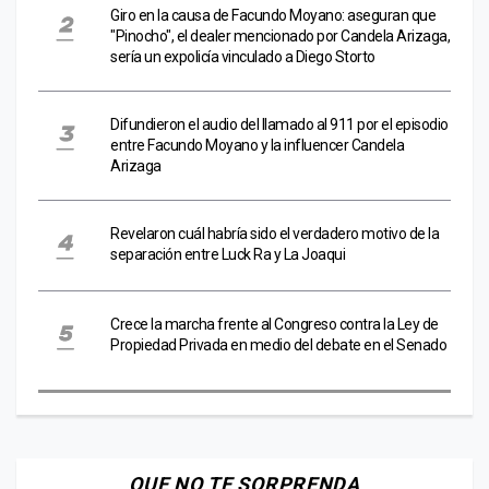
Giro en la causa de Facundo Moyano: aseguran que
"Pinocho", el dealer mencionado por Candela Arizaga,
sería un expolicía vinculado a Diego Storto
Difundieron el audio del llamado al 911 por el episodio
entre Facundo Moyano y la influencer Candela
Arizaga
Revelaron cuál habría sido el verdadero motivo de la
separación entre Luck Ra y La Joaqui
Crece la marcha frente al Congreso contra la Ley de
Propiedad Privada en medio del debate en el Senado
QUE NO TE SORPRENDA