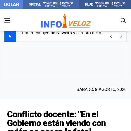
$1470.00
$1520.00
$1505.00
$1525.00
DOLAR
OFICIAL
BLUE
COMPRA
VENTA
COMPRA
VENTA
Murió Jorge Messi, el papá de Lionel Messi
Murió Jorge Messi, el hombre que acompañó a Lionel de
Los mensajes de Newell’s y el resto del mundo del fútbo
SÁBADO, 8 AGOSTO, 2026
Conflicto docente: "En el
Gobierno están viendo con