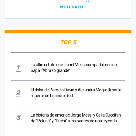
TOP 5
La última foto que Lionel Messi compartió con su
papá: “Abrazo grande”
El dolor de Pamela David y Alejandra Maglietti por la
muerte de Leandro Rud
La historia de amor de Jorge Messi y Celia Cuccittini:
de “Peluca” y “Puchi” a los padres de una leyenda