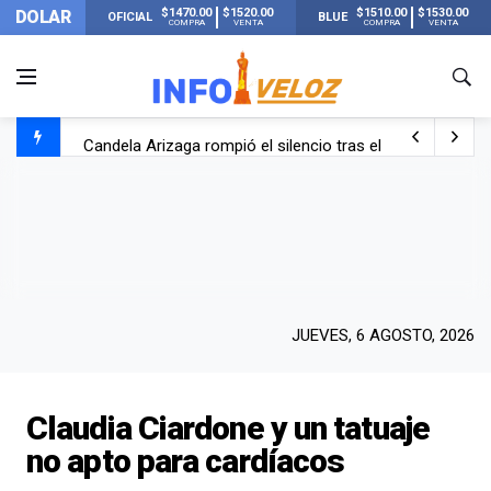
$1470.00
$1520.00
$1510.00
$1530.00
DOLAR
OFICIAL
BLUE
COMPRA
VENTA
COMPRA
VENTA
Candela Arizaga rompió el silencio tras el incidente c
La ANMAT prohibió dos cremas para dolores musculare
La oposición marcha al Congreso contra el Gobierno por 
Casi 20000 usuarios sin luz en el AMBA por el temporal
JUEVES, 6 AGOSTO, 2026
Claudia Ciardone y un tatuaje
no apto para cardíacos