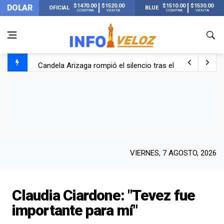
$1470.00
$1520.00
$1510.00
$1530.00
DOLAR
OFICIAL
BLUE
COMPRA
VENTA
COMPRA
VENTA
Candela Arizaga rompió el silencio tras el incidente c
La ANMAT prohibió dos cremas para dolores musculare
La oposición marcha al Congreso contra el Gobierno por 
Casi 20000 usuarios sin luz en el AMBA por el temporal
VIERNES, 7 AGOSTO, 2026
Claudia Ciardone: "Tevez fue
importante para mí"