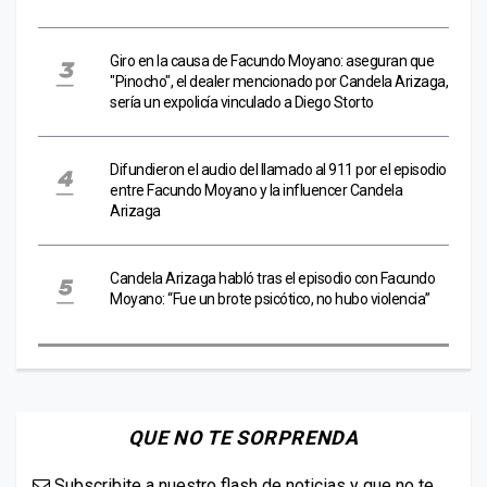
Giro en la causa de Facundo Moyano: aseguran que
"Pinocho", el dealer mencionado por Candela Arizaga,
sería un expolicía vinculado a Diego Storto
Difundieron el audio del llamado al 911 por el episodio
entre Facundo Moyano y la influencer Candela
Arizaga
Candela Arizaga habló tras el episodio con Facundo
Moyano: “Fue un brote psicótico, no hubo violencia”
QUE NO TE SORPRENDA
Subscribite a nuestro flash de noticias y que no te