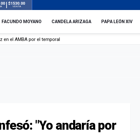
.00
$1530.00
RA
VENTA
FACUNDO MOYANO
CANDELA ARIZAGA
PAPA LEÓN XIV
 silencio tras el incidente con Facundo Moyano: “Tengo errores com
remas para dolores musculares de una conocida marca
ngreso contra el Gobierno por su proyecto para modificar la ley de 
uz en el AMBA por el temporal
nfesó: "Yo andaría por