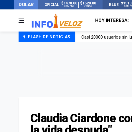
$1470.00
$1520.00
$1510
DOLAR
OFICIAL
BLUE
COMPRA
VENTA
COMP
HOY INTERESA:
FLASH DE NOTICIAS
Candela Arizaga rompió el
La ANMAT prohibió dos c
La oposición marcha al Co
Casi 20000 usuarios sin l
Claudia Ciardone co
la vida desnuda"