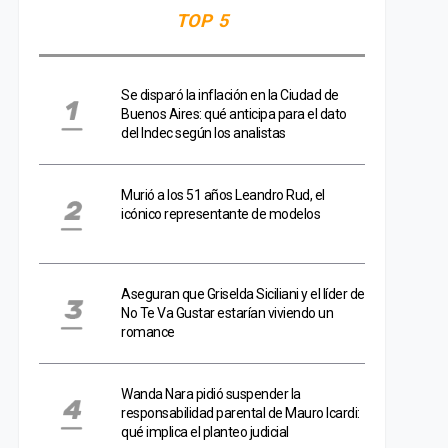
TOP 5
Se disparó la inflación en la Ciudad de
Buenos Aires: qué anticipa para el dato
del Indec según los analistas
Murió a los 51 años Leandro Rud, el
icónico representante de modelos
Aseguran que Griselda Siciliani y el líder de
No Te Va Gustar estarían viviendo un
romance
Wanda Nara pidió suspender la
responsabilidad parental de Mauro Icardi:
qué implica el planteo judicial