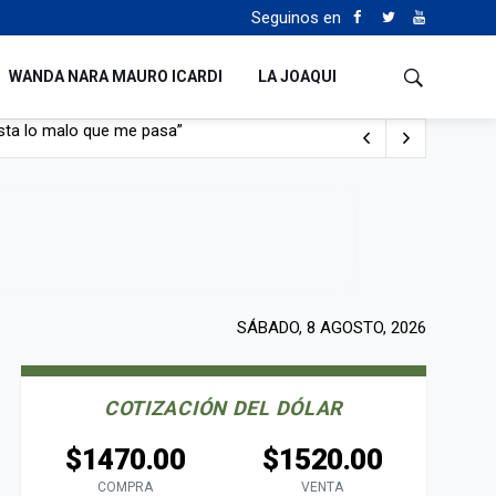
Seguinos en
WANDA NARA MAURO ICARDI
LA JOAQUI
con nafta y prendido fuego
e lo adueñaron lo disfruten”
de Manejo del Fuego
sta lo malo que me pasa”
SÁBADO, 8 AGOSTO, 2026
COTIZACIÓN DEL DÓLAR
$1470.00
$1520.00
COMPRA
VENTA