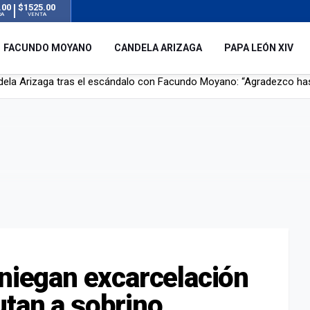
.00
$1525.00
RA
VENTA
FACUNDO MOYANO
CANDELA ARIZAGA
PAPA LEÓN XIV
r su novia en San Luis: pasó seis días de agonía tras ser rociado 
 le robaron durante sus vacaciones en Italia: “Espero que los que s
n a la ley de Inviolabilidad de la Propiedad Privada, sin el capítulo 
dela Arizaga tras el escándalo con Facundo Moyano: “Agradezco ha
 niegan excarcelación
tan a sobrino