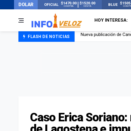
$1470.00
$1520.00
$1505
DOLAR
OFICIAL
BLUE
COMPRA
VENTA
COMP
HOY INTERESA:
FLASH DE NOTICIAS
Un joven murió quemado po
Franco Colapinto contó que
El Senado dio media sanció
Nueva publicación de Can
Caso Erica Soriano:
de Lagostena e impu