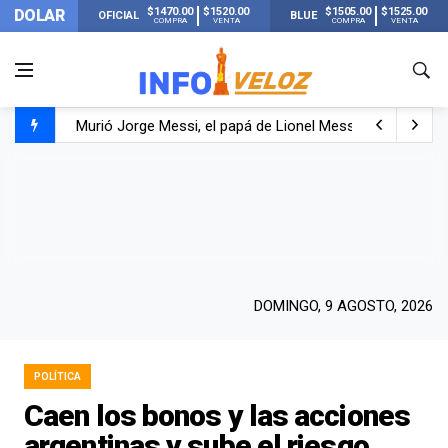
$1470.00
$1520.00
$1505.00
$1525.00
DOLAR
OFICIAL
BLUE
COMPRA
VENTA
COMPRA
VENTA
Murió Jorge Messi, el papá de Lionel Messi
Murió Jorge Messi, el hombre que acompañó a Lionel de
Los mensajes de Newell’s y el resto del mundo del fútbo
DOMINGO, 9 AGOSTO, 2026
POLÍTICA
Caen los bonos y las acciones
argentinas y sube el riesgo