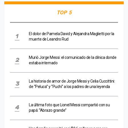
TOP 5
El dolor de Pamela David y Alejandra Maglietti por la
muerte de Leandro Rud
Murió Jorge Messi: el comunicado de la clínica donde
estaba internado
La historia de amor de Jorge Messi y Celia Cuccittini:
de “Peluca” y “Puchi” a los padres de una leyenda
La última foto que Lionel Messi compartió con su
papá: “Abrazo grande”