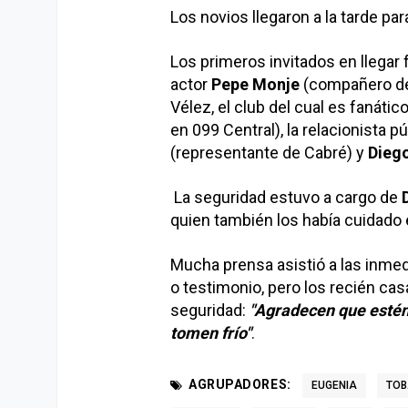
Los novios llegaron a la tarde par
Los primeros invitados en llegar
actor
Pepe Monje
(compañero de
Vélez, el club del cual es fanátic
en 099 Central), la relacionista p
(representante de Cabré) y
Diego
La seguridad estuvo a cargo de
quien también los había cuidado en
Mucha prensa asistió a las inmed
o testimonio, pero los recién ca
seguridad:
"Agradecen que estén 
tomen frío"
.
AGRUPADORES:
EUGENIA
TOB