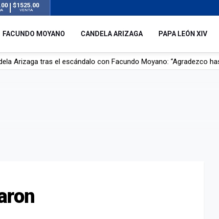
.00
$1525.00
RA
VENTA
FACUNDO MOYANO
CANDELA ARIZAGA
PAPA LEÓN XIV
dela Arizaga tras el escándalo con Facundo Moyano: “Agradezco ha
r su novia en San Luis: pasó seis días de agonía tras ser rociado 
 le robaron durante sus vacaciones en Italia: “Espero que los que s
n a la ley de Inviolabilidad de la Propiedad Privada, sin el capítulo 
jaron