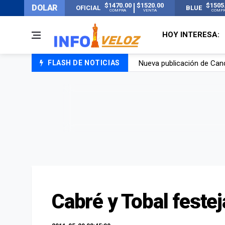
$1470.00
$1520.00
$1505
DOLAR
OFICIAL
BLUE
COMPRA
VENTA
COMP
HOY INTERESA:
Nueva publicación de Can
FLASH DE NOTICIAS
Un joven murió quemado po
Franco Colapinto contó que
El Senado dio media sanció
Cabré y Tobal feste