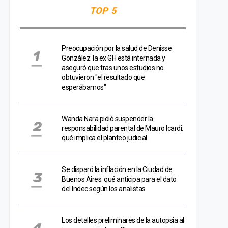
TOP 5
Preocupación por la salud de Denisse
González: la ex GH está internada y
aseguró que tras unos estudios no
obtuvieron "el resultado que
esperábamos"
Wanda Nara pidió suspender la
responsabilidad parental de Mauro Icardi:
qué implica el planteo judicial
Se disparó la inflación en la Ciudad de
Buenos Aires: qué anticipa para el dato
del Indec según los analistas
Los detalles preliminares de la autopsia al