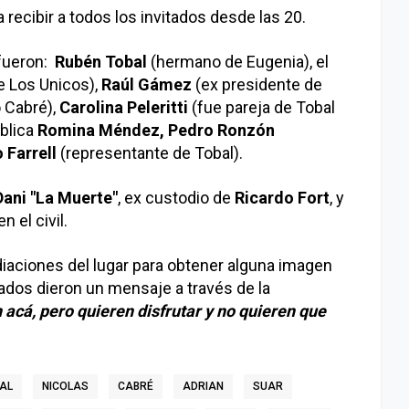
a recibir a todos los invitados desde las 20.
 fueron:
Rubén Tobal
(hermano de Eugenia), el
 Los Unicos),
Raúl Gámez
(ex presidente de
o Cabré),
Carolina Peleritti
(fue pareja de Tobal
ública
Romina Méndez,
Pedro Ronzón
 Farrell
(representante de Tobal).
Dani "La Muerte"
, ex custodio de
Ricardo Fort
, y
 el civil.
iaciones del lugar para obtener alguna imagen
sados dieron un mensaje a través de la
acá, pero quieren disfrutar y no quieren que
AL
NICOLAS
CABRÉ
ADRIAN
SUAR