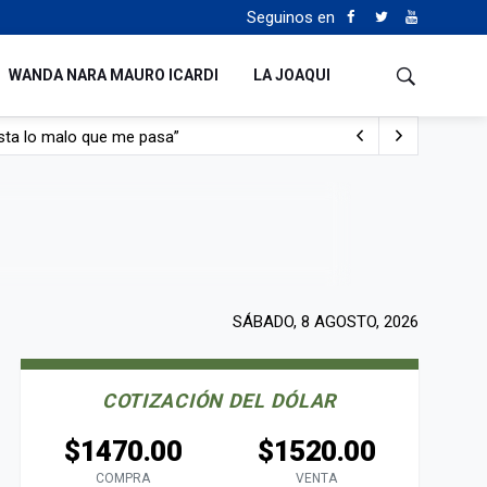
Seguinos en
WANDA NARA MAURO ICARDI
LA JOAQUI
sta lo malo que me pasa”
con nafta y prendido fuego
e lo adueñaron lo disfruten”
de Manejo del Fuego
SÁBADO, 8 AGOSTO, 2026
COTIZACIÓN DEL DÓLAR
$1470.00
$1520.00
COMPRA
VENTA