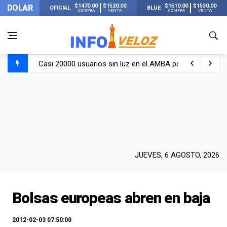
$1470.00
$1520.00
$1510.00
$1530.00
DOLAR
OFICIAL
BLUE
COMPRA
VENTA
COMPRA
VENTA
Casi 20000 usuarios sin luz en el AMBA por el temporal
Candela Arizaga rompió el silencio tras el incidente c
La ANMAT prohibió dos cremas para dolores musculare
La oposición marcha al Congreso contra el Gobierno por 
JUEVES, 6 AGOSTO, 2026
Bolsas europeas abren en baja
2012-02-03 07:50:00