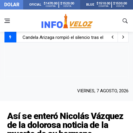
$1470.00
$1520.00
$1510.00
$1530.00
DOLAR
OFICIAL
BLUE
COMPRA
VENTA
COMPRA
VENTA
Candela Arizaga rompió el silencio tras el incidente c
La ANMAT prohibió dos cremas para dolores musculare
La oposición marcha al Congreso contra el Gobierno por 
Casi 20000 usuarios sin luz en el AMBA por el temporal
VIERNES, 7 AGOSTO, 2026
Así se enteró Nicolás Vázquez
de la dolorosa noticia de la