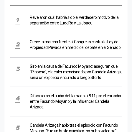
Revelaron cuál habría sido el verdadero motivo de la
separación entre Luck Ra y La Joaqui
Crece la marcha frente al Congreso contra la Ley de
Propiedad Privada en medio del debate en el Senado
Giro en la causa de Facundo Moyano: aseguran que
"Pinocho", el dealer mencionado por Candela Arizaga,
sería un expolicía vinculado a Diego Storto
Difundieron el audio del llamado al 911 por el episodio
entre Facundo Moyano y la influencer Candela
Arizaga
Candela Arizaga habló tras el episodio con Facundo
Moyano: “Fue un brote psicótico, no hubo violencia”