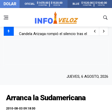
$1470.00
$1520.00
$1520.00
$1540.00
DOLAR
OFICIAL
BLUE
COMPRA
VENTA
COMPRA
VENTA
Candela Arizaga rompió el silencio tras el incidente c
La ANMAT prohibió dos cremas para dolores musculare
La oposición marcha al Congreso contra el Gobierno por 
Casi 20000 usuarios sin luz en el AMBA por el temporal
JUEVES, 6 AGOSTO, 2026
Arranca la Sudamericana
2010-08-03 09:18:00