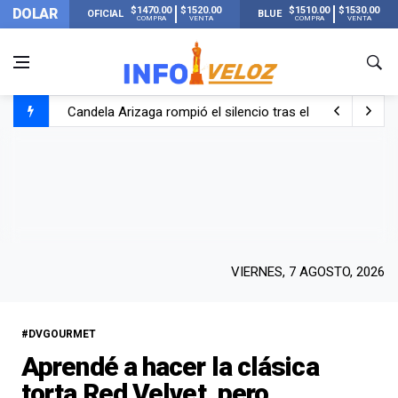
$1470.00
$1520.00
$1510.00
$1530.00
DOLAR
OFICIAL
BLUE
COMPRA
VENTA
COMPRA
VENTA
Candela Arizaga rompió el silencio tras el incidente c
La ANMAT prohibió dos cremas para dolores musculare
La oposición marcha al Congreso contra el Gobierno por 
Casi 20000 usuarios sin luz en el AMBA por el temporal
VIERNES, 7 AGOSTO, 2026
#DVGOURMET
Aprendé a hacer la clásica
torta Red Velvet, pero