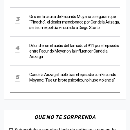
Giro en la causa de Facundo Moyano: aseguran que
"Pinocho", el dealer mencionado por Candela Arizaga,
sería un expolicía vinculado a Diego Storto
Difundieron el audio del llamado al 911 por el episodio
entre Facundo Moyano y la influencer Candela
Arizaga
Candela Arizaga habló tras el episodio con Facundo
Moyano: “Fue un brote psicótico, no hubo violencia”
QUE NO TE SORPRENDA
Subscribite a nuestro flash de noticias y que no te