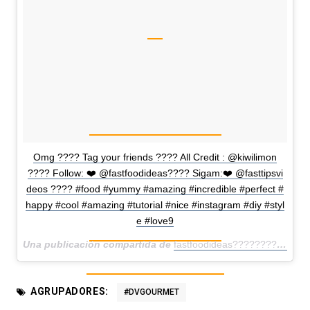
Omg ???? Tag your friends ???? All Credit : @kiwilimon
???? Follow: ❤️ @fastfoodideas???? Sigam:❤️ @fasttipsvi
deos ???? #food #yummy #amazing #incredible #perfect #
happy #cool #amazing #tutorial #nice #instagram #diy #styl
e #love9
Una publicación compartida de
fastfoodideas????????????????????????
AGRUPADORES:
#DVGOURMET