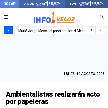
$1470.00
$1520.00
$1505.00
$1525.00
DOLAR
OFICIAL
BLUE
COMPRA
VENTA
COMPRA
VENTA
Murió Jorge Messi, el papá de Lionel Messi
Murió Jorge Messi, el hombre que acompañó a Lionel de
Los mensajes de Newell’s y el resto del mundo del fútbo
LUNES, 10 AGOSTO, 2026
Ambientalistas realizarán acto
por papeleras