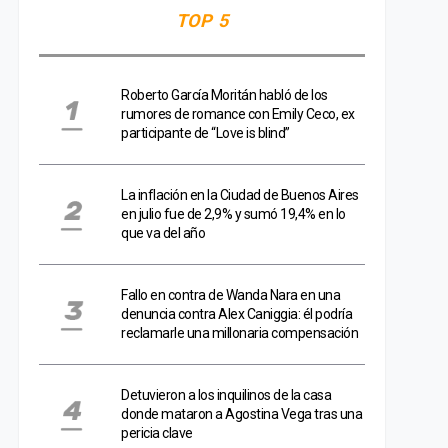
TOP 5
Roberto García Moritán habló de los
rumores de romance con Emily Ceco, ex
participante de “Love is blind”
La inflación en la Ciudad de Buenos Aires
en julio fue de 2,9% y sumó 19,4% en lo
que va del año
Fallo en contra de Wanda Nara en una
denuncia contra Alex Caniggia: él podría
reclamarle una millonaria compensación
Detuvieron a los inquilinos de la casa
donde mataron a Agostina Vega tras una
pericia clave