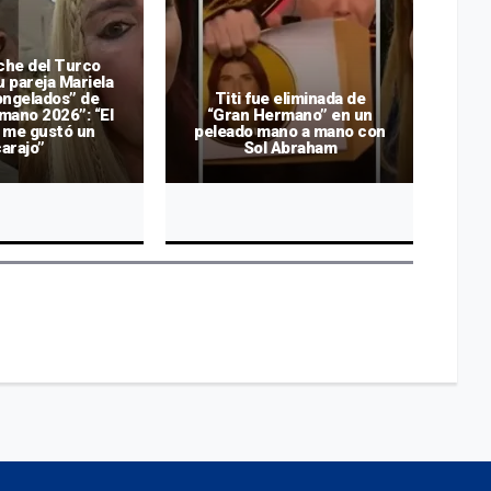
che del Turco
u pareja Mariela
ongelados” de
Titi fue eliminada de
Y
mano 2026”: “El
“Gran Hermano” en un
t
o me gustó un
peleado mano a mano con
H
carajo”
Sol Abraham