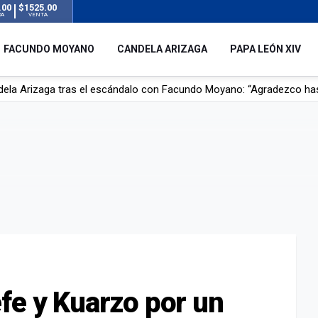
.00
$1525.00
RA
VENTA
FACUNDO MOYANO
CANDELA ARIZAGA
PAPA LEÓN XIV
r su novia en San Luis: pasó seis días de agonía tras ser rociado 
 le robaron durante sus vacaciones en Italia: “Espero que los que s
n a la ley de Inviolabilidad de la Propiedad Privada, sin el capítulo 
dela Arizaga tras el escándalo con Facundo Moyano: “Agradezco ha
fe y Kuarzo por un