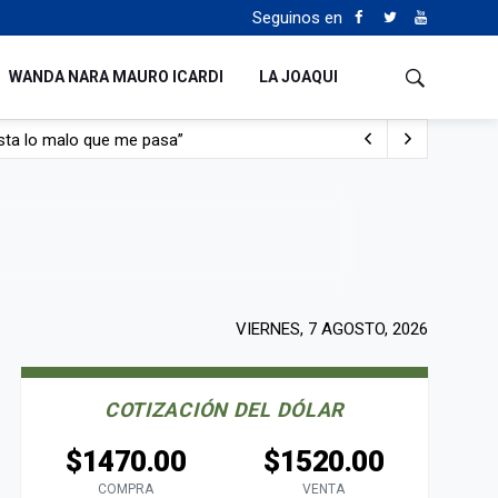
Seguinos en
WANDA NARA MAURO ICARDI
LA JOAQUI
con nafta y prendido fuego
e lo adueñaron lo disfruten”
de Manejo del Fuego
sta lo malo que me pasa”
VIERNES, 7 AGOSTO, 2026
COTIZACIÓN DEL DÓLAR
$1470.00
$1520.00
COMPRA
VENTA