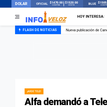
$1470.00
$1520.00
$1505
DOLAR
OFICIAL
BLUE
COMPRA
VENTA
COMP
HOY INTERESA:
FLASH DE NOTICIAS
Un joven murió quemado po
Franco Colapinto contó que
El Senado dio media sanció
Nueva publicación de Can
¡ARDE TELE!
Alfa demandó a Tele