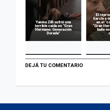
El repro
García a s
ada de
Yanina Zilli sufrió una
en el “c
” en un
terrible caída en “Gran
“Gran Her
mano con
Hermano: Generación
baile n
am
Dorada”
DEJÁ TU COMENTARIO