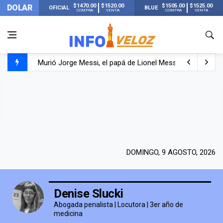
$1470.00
$1520.00
$1505.00
$1525.00
DOLAR
OFICIAL
BLUE
COMPRA
VENTA
COMPRA
VENTA
Murió Jorge Messi, el papá de Lionel Messi
Murió Jorge Messi, el hombre que acompañó a Lionel de
Los mensajes de Newell’s y el resto del mundo del fútbo
DOMINGO, 9 AGOSTO, 2026
Denise Slucki
Abogada penalista | Locutora | 3er año de
medicina