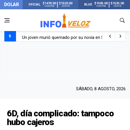
$1470.00
$1520.00
$1505.00
$1525.00
DOLAR
OFICIAL
BLUE
COMPRA
VENTA
COMPRA
VENTA
Un joven murió quemado por su novia en San Luis: pasó s
Franco Colapinto contó que le robaron durante sus vacaci
El Senado dio media sanción a la ley de Inviolabilidad de
Nueva publicación de Candela Arizaga tras el escándal
SÁBADO, 8 AGOSTO, 2026
6D, día complicado: tampoco
hubo cajeros