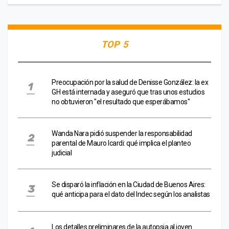
TOP 5
Preocupación por la salud de Denisse González: la ex
GH está internada y aseguró que tras unos estudios
no obtuvieron "el resultado que esperábamos"
Wanda Nara pidió suspender la responsabilidad
parental de Mauro Icardi: qué implica el planteo
judicial
Se disparó la inflación en la Ciudad de Buenos Aires:
qué anticipa para el dato del Indec según los analistas
Los detalles preliminares de la autopsia al joven