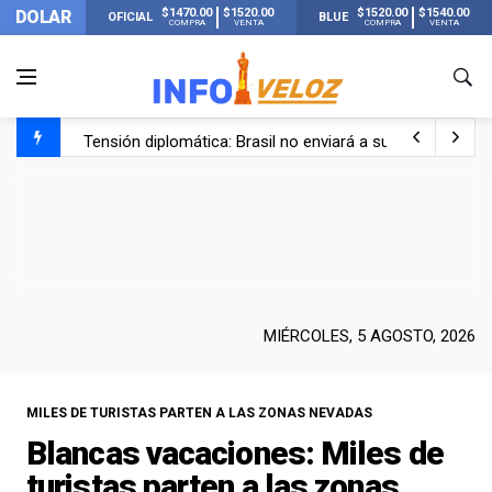
$1470.00
$1520.00
$1520.00
$1540.00
DOLAR
OFICIAL
BLUE
COMPRA
VENTA
COMPRA
VENTA
Tensión diplomática: Brasil no enviará a su embajador a Bu
Un nene de 6 años murió ahogado en una pileta de trata
El papa León XIV visitará Argentina en noviembre: estar
Liberaron a Facundo Moyano tras el incidente con Candel
MIÉRCOLES, 5 AGOSTO, 2026
MILES DE TURISTAS PARTEN A LAS ZONAS NEVADAS
Blancas vacaciones: Miles de
turistas parten a las zonas