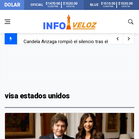
$1470.00
$1520.00
$1510.00
$1530.00
DOLAR
OFICIAL
BLUE
COMPRA
VENTA
COMPRA
VENTA
Candela Arizaga rompió el silencio tras el incidente c
La ANMAT prohibió dos cremas para dolores musculare
La oposición marcha al Congreso contra el Gobierno por 
Casi 20000 usuarios sin luz en el AMBA por el temporal
visa estados unidos