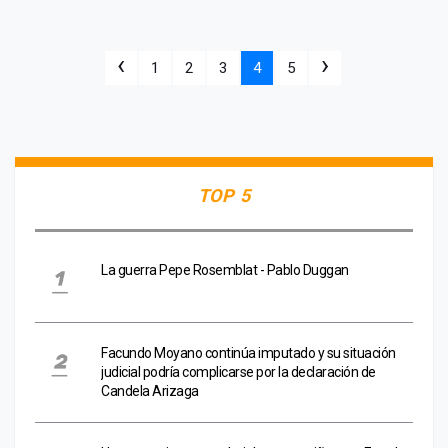
‹
›
1
2
3
4
5
TOP 5
La guerra Pepe Rosemblat - Pablo Duggan
Facundo Moyano continúa imputado y su situación
judicial podría complicarse por la declaración de
Candela Arizaga