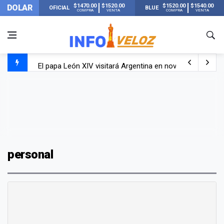
$1470.00
$1520.00
$1520.00
$1540.00
DOLAR
OFICIAL
BLUE
COMPRA
VENTA
COMPRA
VENTA
El papa León XIV visitará Argentina en noviembre: estar
Liberaron a Facundo Moyano tras el incidente con Candel
Tensión diplomática: Brasil no enviará a su embajador a Bu
Un nene de 6 años murió ahogado en una pileta de trata
personal