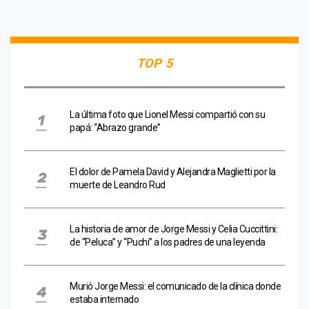
TOP 5
La última foto que Lionel Messi compartió con su
papá: “Abrazo grande”
El dolor de Pamela David y Alejandra Maglietti por la
muerte de Leandro Rud
La historia de amor de Jorge Messi y Celia Cuccittini:
de “Peluca” y “Puchi” a los padres de una leyenda
Murió Jorge Messi: el comunicado de la clínica donde
estaba internado