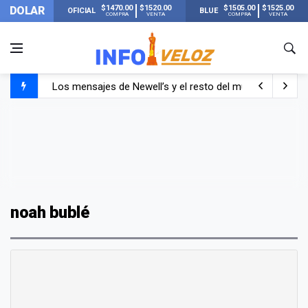
$1470.00
$1520.00
$1505.00
$1525.00
DOLAR
OFICIAL
BLUE
COMPRA
VENTA
COMPRA
VENTA
Los mensajes de Newell’s y el resto del mundo del fútbo
Murió Jorge Messi, el papá de Lionel Messi
Murió Jorge Messi, el hombre que acompañó a Lionel de
noah bublé