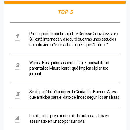
TOP 5
Preocupación por la salud de Denisse González: la ex
GH está internada y aseguró que tras unos estudios
no obtuvieron "el resultado que esperábamos"
Wanda Nara pidió suspender la responsabilidad
parental de Mauro Icardi: qué implica el planteo
judicial
Se disparó la inflación en la Ciudad de Buenos Aires:
qué anticipa para el dato del Indec según los analistas
Los detalles preliminares de la autopsia al joven
asesinado en Chaco por su novia