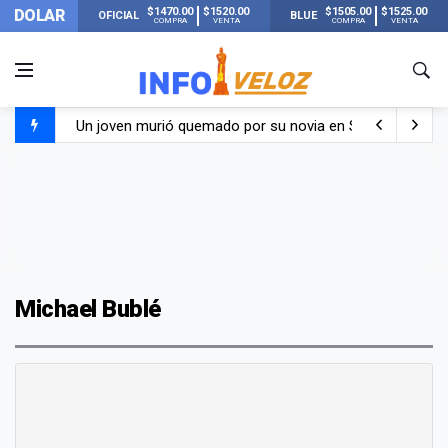
$1470.00
$1520.00
$1505.00
$1525.00
DOLAR
OFICIAL
BLUE
COMPRA
VENTA
COMPRA
VENTA
Un joven murió quemado por su novia en San Luis: pasó s
Franco Colapinto contó que le robaron durante sus vacaci
El Senado dio media sanción a la ley de Inviolabilidad de
Nueva publicación de Candela Arizaga tras el escándal
Michael Bublé