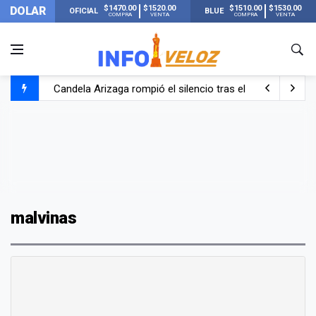
$1470.00
$1520.00
$1510.00
$1530.00
DOLAR
OFICIAL
BLUE
COMPRA
VENTA
COMPRA
VENTA
Candela Arizaga rompió el silencio tras el incidente c
La ANMAT prohibió dos cremas para dolores musculare
La oposición marcha al Congreso contra el Gobierno por 
Casi 20000 usuarios sin luz en el AMBA por el temporal
malvinas