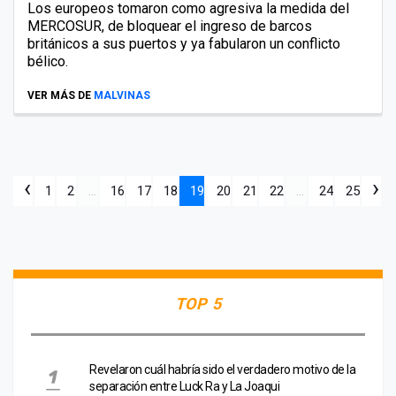
Los europeos tomaron como agresiva la medida del
MERCOSUR, de bloquear el ingreso de barcos
británicos a sus puertos y ya fabularon un conflicto
bélico.
VER MÁS DE
MALVINAS
‹
›
1
2
...
16
17
18
19
20
21
22
...
24
25
TOP 5
Revelaron cuál habría sido el verdadero motivo de la
separación entre Luck Ra y La Joaqui