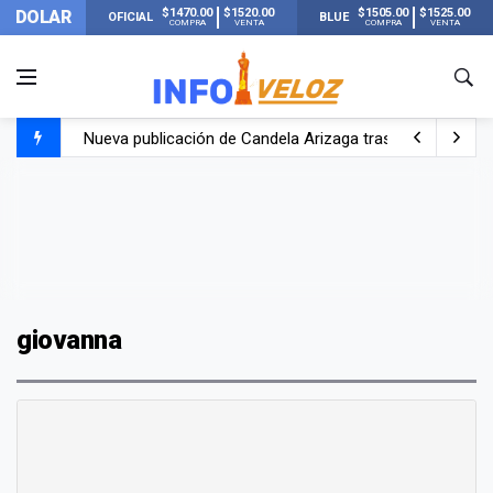
$1470.00
$1520.00
$1505.00
$1525.00
DOLAR
OFICIAL
BLUE
COMPRA
VENTA
COMPRA
VENTA
Nueva publicación de Candela Arizaga tras el escándal
Un joven murió quemado por su novia en San Luis: pasó s
Franco Colapinto contó que le robaron durante sus vacaci
El Senado dio media sanción a la ley de Inviolabilidad de
giovanna