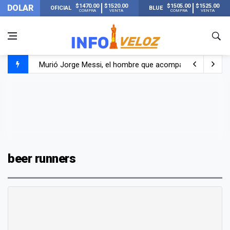
$1470.00
$1520.00
$1505.00
$1525.00
DOLAR
OFICIAL
BLUE
COMPRA
VENTA
COMPRA
VENTA
Murió Jorge Messi, el hombre que acompañó a Lionel de
Los mensajes de Newell’s y el resto del mundo del fútbo
Murió Jorge Messi, el papá de Lionel Messi
beer runners