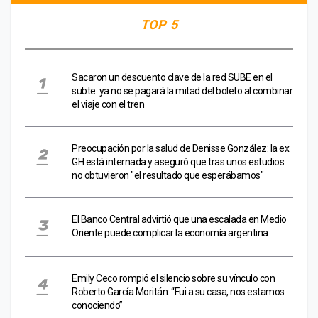
TOP 5
Sacaron un descuento clave de la red SUBE en el
subte: ya no se pagará la mitad del boleto al combinar
el viaje con el tren
Preocupación por la salud de Denisse González: la ex
GH está internada y aseguró que tras unos estudios
no obtuvieron "el resultado que esperábamos"
El Banco Central advirtió que una escalada en Medio
Oriente puede complicar la economía argentina
Emily Ceco rompió el silencio sobre su vínculo con
Roberto García Moritán: “Fui a su casa, nos estamos
conociendo”