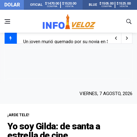
$1470.00
$1520.00
$1505.00
$1525.00
DOLAR
OFICIAL
BLUE
COMPRA
VENTA
COMPRA
VENTA
Un joven murió quemado por su novia en San Luis: pasó s
Franco Colapinto contó que le robaron durante sus vacaci
El Senado dio media sanción a la ley de Inviolabilidad de
Nueva publicación de Candela Arizaga tras el escándal
VIERNES, 7 AGOSTO, 2026
¡ARDE TELE!
Yo soy Gilda: de santa a
estrella de cine