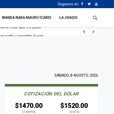
Seguinos en
WANDA NARA MAURO ICARDI
LA JOAQUI
con nafta y prendido fuego
e lo adueñaron lo disfruten”
de Manejo del Fuego
sta lo malo que me pasa”
SÁBADO, 8 AGOSTO, 2026
COTIZACIÓN DEL DÓLAR
$1470.00
$1520.00
COMPRA
VENTA