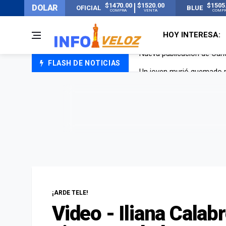
$1470.00
$1520.00
$1505
DOLAR
OFICIAL
BLUE
COMPRA
VENTA
COMP
HOY INTERESA:
FLASH DE NOTICIAS
Un joven murió quemado po
Franco Colapinto contó que
El Senado dio media sanció
Nueva publicación de Can
¡ARDE TELE!
Video - Iliana Calab