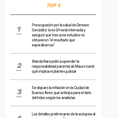
TOP 5
Preocupación por la salud de Denisse
González: la ex GH está internada y
aseguró que tras unos estudios no
obtuvieron "el resultado que
esperábamos"
Wanda Nara pidió suspender la
responsabilidad parental de Mauro Icardi:
qué implica el planteo judicial
Se disparó la inflación en la Ciudad de
Buenos Aires: qué anticipa para el dato
del Indec según los analistas
Los detalles preliminares de la autopsia al