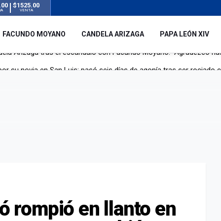
.00
$1525.00
RA
VENTA
FACUNDO MOYANO
CANDELA ARIZAGA
PAPA LEÓN XIV
r su novia en San Luis: pasó seis días de agonía tras ser rociado 
 le robaron durante sus vacaciones en Italia: “Espero que los que s
n a la ley de Inviolabilidad de la Propiedad Privada, sin el capítulo 
dela Arizaga tras el escándalo con Facundo Moyano: “Agradezco ha
ró rompió en llanto en