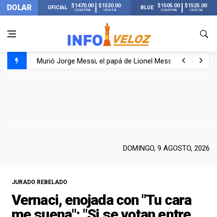
$1470.00
$1520.00
$1505.00
$1525.00
DOLAR
OFICIAL
BLUE
COMPRA
VENTA
COMPRA
VENTA
Murió Jorge Messi, el papá de Lionel Messi
Murió Jorge Messi, el hombre que acompañó a Lionel de
Los mensajes de Newell’s y el resto del mundo del fútbo
DOMINGO, 9 AGOSTO, 2026
JURADO REBELADO
Vernaci, enojada con "Tu cara
me suena": "Si se votan entre