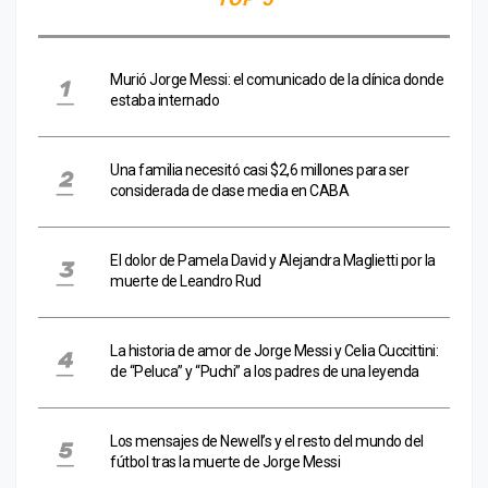
Murió Jorge Messi: el comunicado de la clínica donde
estaba internado
Una familia necesitó casi $2,6 millones para ser
considerada de clase media en CABA
El dolor de Pamela David y Alejandra Maglietti por la
muerte de Leandro Rud
La historia de amor de Jorge Messi y Celia Cuccittini:
de “Peluca” y “Puchi” a los padres de una leyenda
Los mensajes de Newell’s y el resto del mundo del
fútbol tras la muerte de Jorge Messi