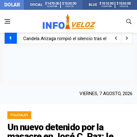
$1470.00
$1520.00
$1510.00
$1530.00
DOLAR
OFICIAL
BLUE
COMPRA
VENTA
COMPRA
VENTA
Candela Arizaga rompió el silencio tras el incidente c
La ANMAT prohibió dos cremas para dolores musculare
La oposición marcha al Congreso contra el Gobierno por 
Casi 20000 usuarios sin luz en el AMBA por el temporal
VIERNES, 7 AGOSTO, 2026
POLICIALES
Un nuevo detenido por la
masacre en José C. Paz: le