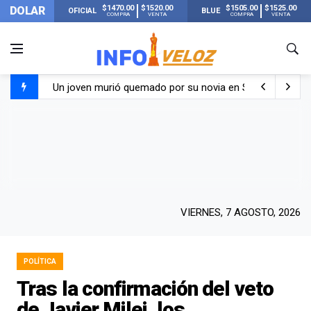
$1470.00
$1520.00
$1505.00
$1525.00
DOLAR
OFICIAL
BLUE
COMPRA
VENTA
COMPRA
VENTA
Un joven murió quemado por su novia en San Luis: pasó s
Franco Colapinto contó que le robaron durante sus vacaci
El Senado dio media sanción a la ley de Inviolabilidad de
Nueva publicación de Candela Arizaga tras el escándal
VIERNES, 7 AGOSTO, 2026
POLÍTICA
Tras la confirmación del veto
de Javier Milei, los