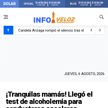
$1470.00
$1520.00
$1510.00
$1530.00
DOLAR
OFICIAL
BLUE
COMPRA
VENTA
COMPRA
VENTA
Candela Arizaga rompió el silencio tras el incidente c
La ANMAT prohibió dos cremas para dolores musculare
La oposición marcha al Congreso contra el Gobierno por 
Casi 20000 usuarios sin luz en el AMBA por el temporal
JUEVES, 6 AGOSTO, 2026
¡Tranquilas mamás! Llegó el
test de alcoholemia para