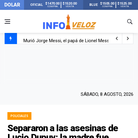
$1470.00
$1520.00
$1505.00
$1525.00
DOLAR
OFICIAL
BLUE
COMPRA
VENTA
COMPRA
VENTA
Murió Jorge Messi, el papá de Lionel Messi
Murió Jorge Messi, el hombre que acompañó a Lionel de
Los mensajes de Newell’s y el resto del mundo del fútbo
SÁBADO, 8 AGOSTO, 2026
POLICIALES
Separaron a las asesinas de
Lucio Dupuy: la madre fue