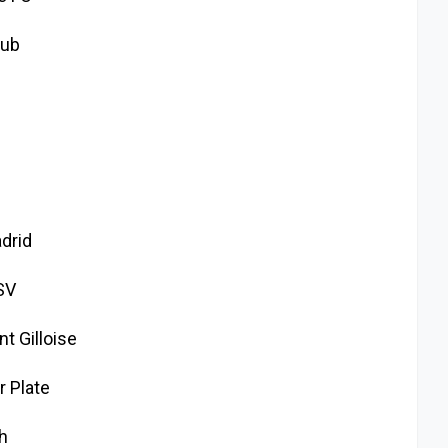
lub
e
drid
SV
t Gilloise
 Plate
h