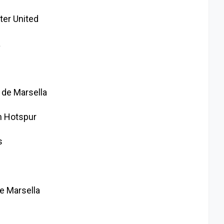
er United
a
de Marsella
 Hotspur
s
 Marsella