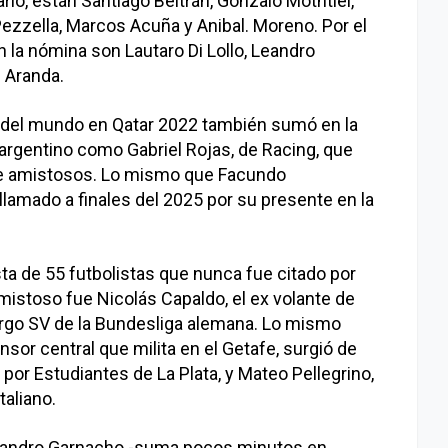
ario, están Santiago Beltrán, Gonzalo Motntiel,
zzella, Marcos Acuña y Anibal. Moreno. Por el
n la nómina son Lautaro Di Lollo, Leandro
 Aranda.
del mundo en Qatar 2022 también sumó en la
l argentino como Gabriel Rojas, de Racing, que
 de amistosos. Lo mismo que Facundo
lamado a finales del 2025 por su presente en la
sta de 55 futbolistas que nunca fue citado por
 amistoso fue Nicolás Capaldo, el ex volante de
rgo SV de la Bundesliga alemana. Lo mismo
sor central que milita en el Getafe, surgió de
por Estudiantes de La Plata, y Mateo Pellegrino,
taliano.
ejandro Garnacho -suma pocos minutos en