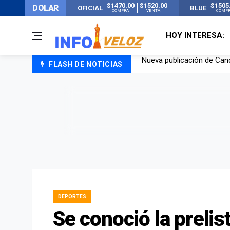
$1470.00
$1520.00
$1505
DOLAR
OFICIAL
BLUE
COMPRA
VENTA
COMP
HOY INTERESA:
FLASH DE NOTICIAS
Un joven murió quemado po
Franco Colapinto contó que
El Senado dio media sanció
Nueva publicación de Can
DEPORTES
Se conoció la prelis