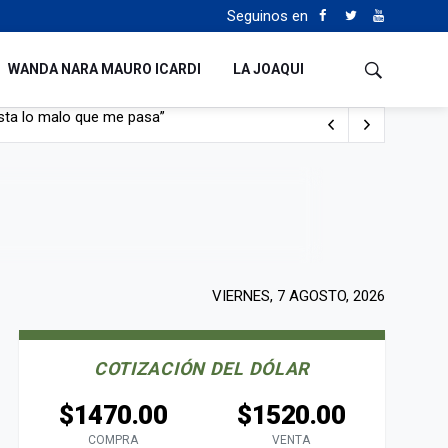
Seguinos en
WANDA NARA MAURO ICARDI
LA JOAQUI
con nafta y prendido fuego
e lo adueñaron lo disfruten”
de Manejo del Fuego
sta lo malo que me pasa”
VIERNES, 7 AGOSTO, 2026
COTIZACIÓN DEL DÓLAR
$1470.00
$1520.00
COMPRA
VENTA