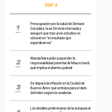
TOP 5
Preocupación por la salud de Denisse
González: la ex GH está internada y
aseguró que tras unos estudios no
obtuvieron "el resultado que
esperábamos"
Wanda Nara pidió suspender la
responsabilidad parental de Mauro Icardi:
qué implica el planteo judicial
Se disparó la inflación en la Ciudad de
Buenos Aires: qué anticipa para el dato
del Indec según los analistas
Los detalles preliminares de la autopsia al