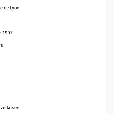
e de Lyon
o 1907
rs
everkusen