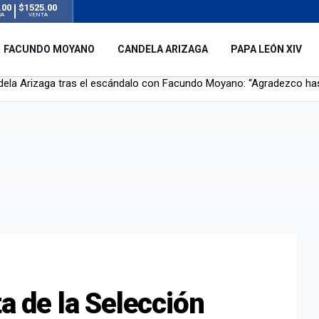
.00
$1525.00
RA
VENTA
FACUNDO MOYANO
CANDELA ARIZAGA
PAPA LEÓN XIV
r su novia en San Luis: pasó seis días de agonía tras ser rociado 
 le robaron durante sus vacaciones en Italia: “Espero que los que s
n a la ley de Inviolabilidad de la Propiedad Privada, sin el capítulo 
dela Arizaga tras el escándalo con Facundo Moyano: “Agradezco ha
ta de la Selección