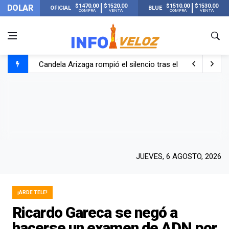
$1470.00
$1520.00
$1510.00
$1530.00
DOLAR
OFICIAL
BLUE
COMPRA
VENTA
COMPRA
VENTA
Candela Arizaga rompió el silencio tras el incidente c
La ANMAT prohibió dos cremas para dolores musculare
La oposición marcha al Congreso contra el Gobierno por 
Casi 20000 usuarios sin luz en el AMBA por el temporal
JUEVES, 6 AGOSTO, 2026
¡ARDE TELE!
Ricardo Gareca se negó a
hacerse un examen de ADN por