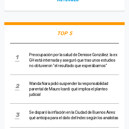
TOP 5
Preocupación por la salud de Denisse González: la ex
GH está internada y aseguró que tras unos estudios
no obtuvieron "el resultado que esperábamos"
Wanda Nara pidió suspender la responsabilidad
parental de Mauro Icardi: qué implica el planteo
judicial
Se disparó la inflación en la Ciudad de Buenos Aires:
qué anticipa para el dato del Indec según los analistas