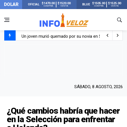
$1470.00
$1520.00
$1505.00
$1525.00
DOLAR
OFICIAL
BLUE
COMPRA
VENTA
COMPRA
VENTA
Un joven murió quemado por su novia en San Luis: pasó s
Franco Colapinto contó que le robaron durante sus vacaci
El Senado dio media sanción a la ley de Inviolabilidad de
Nueva publicación de Candela Arizaga tras el escándal
SÁBADO, 8 AGOSTO, 2026
¿Qué cambios habría que hacer
en la Selección para enfrentar