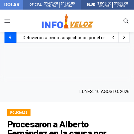
$1470.00
$1520.00
$1515.00
$1535.00
DOLAR
OFICIAL
BLUE
COMPRA
VENTA
COMPRA
VENTA
Detuvieron a cinco sospechosos por el crimen de un hom
Un fuerte terremoto de 7,4 de magnitud sorprendió a Co
La Justicia citó a Manuel Adorni para que justifique su p
¿Giro en la causa por el crimen de Julián Álvarez? Las fo
LUNES, 10 AGOSTO, 2026
POLICIALES
Procesaron a Alberto
Fernández en la causa por