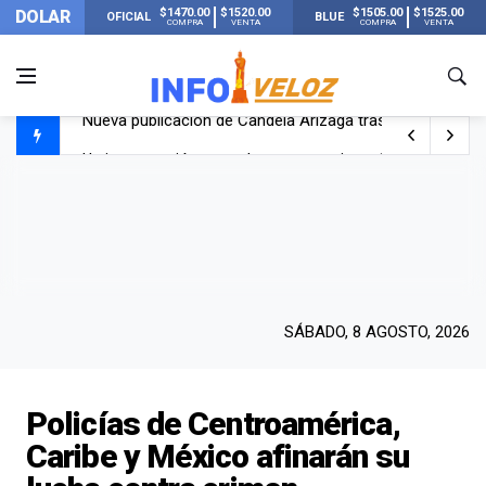
$1470.00
$1520.00
$1505.00
$1525.00
DOLAR
OFICIAL
BLUE
COMPRA
VENTA
COMPRA
VENTA
Un joven murió quemado por su novia en San Luis: pasó s
Franco Colapinto contó que le robaron durante sus vacaci
El Senado dio media sanción a la ley de Inviolabilidad de
Nueva publicación de Candela Arizaga tras el escándal
SÁBADO, 8 AGOSTO, 2026
Policías de Centroamérica,
Caribe y México afinarán su