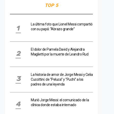
TOP 5
La última foto que Lionel Messi compartió
con su papá: “Abrazo grande”
El dolor de Pamela David y Alejandra
Maglietti por la muerte de Leandro Rud
La historia de amor de Jorge Messi y Celia
Cuccittini: de “Peluca” y “Puchi” a los
padres de una leyenda
Murió Jorge Messi: el comunicado de la
clínica donde estaba internado