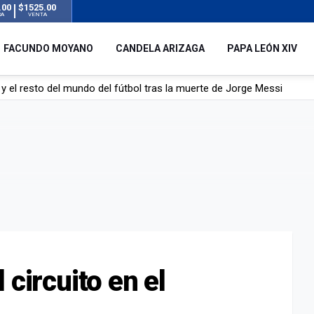
.00
$1525.00
RA
VENTA
FACUNDO MOYANO
CANDELA ARIZAGA
PAPA LEÓN XIV
y el resto del mundo del fútbol tras la muerte de Jorge Messi
á de Lionel Messi
mbre que acompañó a Lionel desde sus primeros pasos hasta la cima
 circuito en el