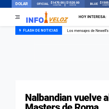
$1470.00
$1520.00
$1505
DOLAR
OFICIAL
BLUE
COMPRA
VENTA
COMP
HOY INTERESA:
Los mensajes de Newell’s 
FLASH DE NOTICIAS
Murió Jorge Messi, el pap
Murió Jorge Messi, el ho
Nalbandian vuelve al
Masters de Roma