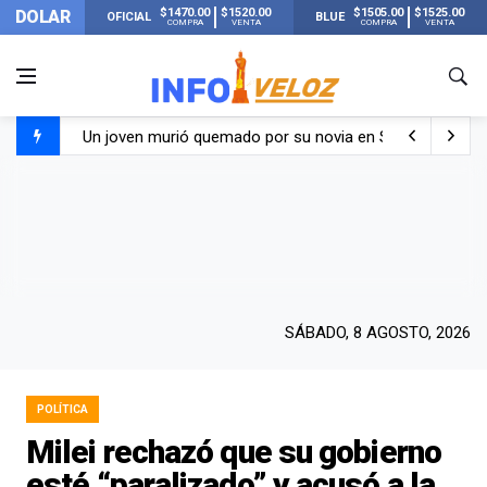
$1470.00
$1520.00
$1505.00
$1525.00
DOLAR
OFICIAL
BLUE
COMPRA
VENTA
COMPRA
VENTA
Un joven murió quemado por su novia en San Luis: pasó s
Franco Colapinto contó que le robaron durante sus vacaci
El Senado dio media sanción a la ley de Inviolabilidad de
Nueva publicación de Candela Arizaga tras el escándal
SÁBADO, 8 AGOSTO, 2026
POLÍTICA
Milei rechazó que su gobierno
esté “paralizado” y acusó a la