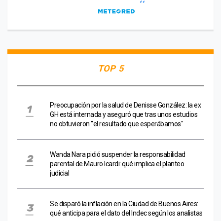
TOP 5
Preocupación por la salud de Denisse González: la ex
GH está internada y aseguró que tras unos estudios
no obtuvieron "el resultado que esperábamos"
Wanda Nara pidió suspender la responsabilidad
parental de Mauro Icardi: qué implica el planteo
judicial
Se disparó la inflación en la Ciudad de Buenos Aires:
qué anticipa para el dato del Indec según los analistas