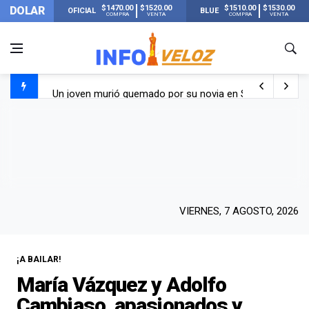
$1470.00
$1520.00
$1510.00
$1530.00
DOLAR
OFICIAL
BLUE
COMPRA
VENTA
COMPRA
VENTA
Un joven murió quemado por su novia en San Luis: pasó s
Franco Colapinto contó que le robaron durante sus vacaci
El Senado dio media sanción a la ley de Inviolabilidad de
Nueva publicación de Candela Arizaga tras el escándal
VIERNES, 7 AGOSTO, 2026
¡A BAILAR!
María Vázquez y Adolfo
Cambiaso, apasionados y