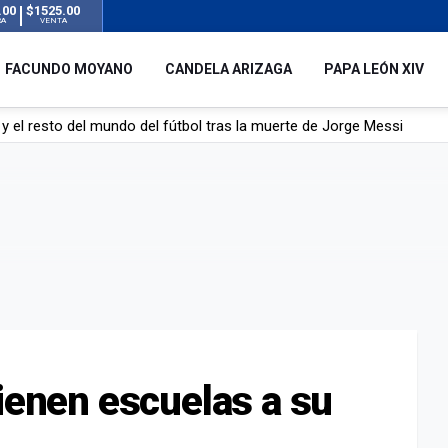
.00
$1525.00
RA
VENTA
FACUNDO MOYANO
CANDELA ARIZAGA
PAPA LEÓN XIV
y el resto del mundo del fútbol tras la muerte de Jorge Messi
á de Lionel Messi
mbre que acompañó a Lionel desde sus primeros pasos hasta la cima
tienen escuelas a su