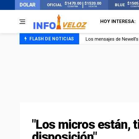
$1470.00
$1520.00
$1505
DOLAR
OFICIAL
BLUE
COMPRA
VENTA
COMP
HOY INTERESA:
Los mensajes de Newell’s 
FLASH DE NOTICIAS
Murió Jorge Messi, el pap
Murió Jorge Messi, el ho
"Los micros están, 
disposición"