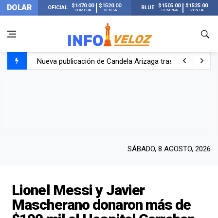
$1470.00
$1520.00
$1505.00
$1525.00
DOLAR
OFICIAL
BLUE
COMPRA
VENTA
COMPRA
VENTA
Nueva publicación de Candela Arizaga tras el escándal
Un joven murió quemado por su novia en San Luis: pasó s
Franco Colapinto contó que le robaron durante sus vacaci
El Senado dio media sanción a la ley de Inviolabilidad de
SÁBADO, 8 AGOSTO, 2026
Lionel Messi y Javier
Mascherano donaron más de