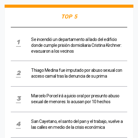
TOP 5
Se incendió un departamento al lado del edificio
donde cumple prisión domiciliaria Cristina Kirchner:
evacuaron a los vecinos
Thiago Medina fue imputado por abuso sexual con
acceso carnal tras la denuncia de su prima
Marcelo Porcel irá a juicio oral por presunto abuso
sexual de menores: lo acusan por 10 hechos
San Cayetano, el santo del pan y el trabajo, vuelve a
las calles en medio de la crisis económica