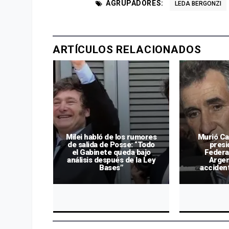
AGRUPADORES:
LEDA BERGONZI
ARTÍCULOS RELACIONADOS
Milei habló de los rumores
Murió Ca
de salida de Posse: “Todo
presi
obó un
el Gabinete queda bajo
Federa
escapó de
análisis después de la Ley
Argen
an Martín
Bases”
accident