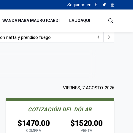
Seguinos en
WANDA NARA MAURO ICARDI
LA JOAQUI
con nafta y prendido fuego
e lo adueñaron lo disfruten”
de Manejo del Fuego
sta lo malo que me pasa”
VIERNES, 7 AGOSTO, 2026
COTIZACIÓN DEL DÓLAR
$1470.00
$1520.00
COMPRA
VENTA