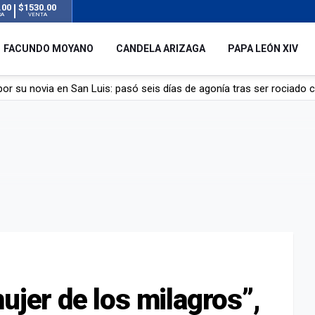
.00
$1530.00
RA
VENTA
FACUNDO MOYANO
CANDELA ARIZAGA
PAPA LEÓN XIV
r su novia en San Luis: pasó seis días de agonía tras ser rociado 
 le robaron durante sus vacaciones en Italia: “Espero que los que s
n a la ley de Inviolabilidad de la Propiedad Privada, sin el capítulo 
dela Arizaga tras el escándalo con Facundo Moyano: “Agradezco ha
ujer de los milagros”,