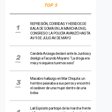
TOP 5
REPRESIÓN, CORRIDAS Y HERIDOS DE
BALA DE GOMA EN LA MARCHA EN EL
CONGRESO: LA POLICÍA AVANZÓ HASTA
AV. 9 DE JULIO AV. DE MAYO
Candela Arizaga declaró ante la Justicia y
desligó a Facundo Moyano: "La droga era
mía y ni siquiera tuvimos sexo"
Macabro hallazgo en Mar Chiquita: un
hombre paseaba a sus perros y encontró
el cadáver de una mujer dentro de una
bolsa
Lali Espósito participó de la marcha frente