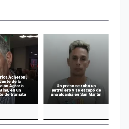
rlos Achetoni,
Mil
dente de la
de 
ción Agraria
Un preso se robó un
e
tina, en un
patrullero y se escapó de
aná
e de tránsito
una alcaidía en San Martín