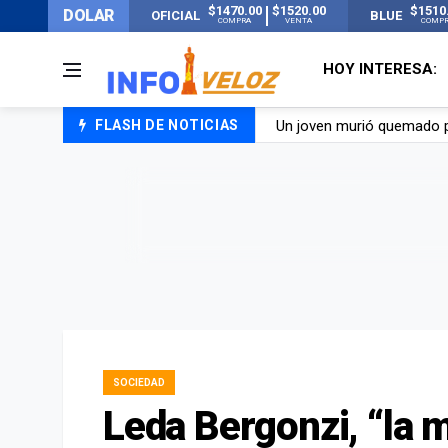
$1470.00
$1520.00
$1510
DOLAR
OFICIAL
BLUE
COMPRA
VENTA
COMP
HOY INTERESA:
FLASH DE NOTICIAS
Un joven murió quemado po
Franco Colapinto contó que
El Senado dio media sanció
Nueva publicación de Can
SOCIEDAD
Leda Bergonzi, “la m