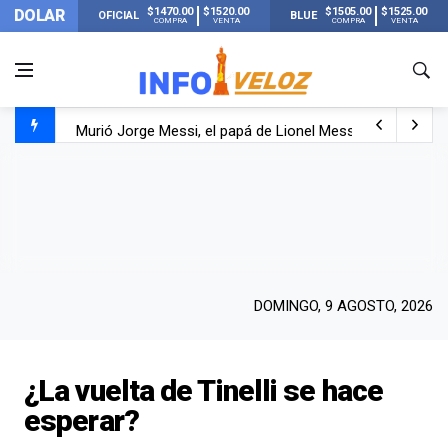
$1470.00
$1520.00
$1505.00
$1525.00
DOLAR
OFICIAL
BLUE
COMPRA
VENTA
COMPRA
VENTA
Murió Jorge Messi, el papá de Lionel Messi
Murió Jorge Messi, el hombre que acompañó a Lionel de
Los mensajes de Newell’s y el resto del mundo del fútbo
DOMINGO, 9 AGOSTO, 2026
¿La vuelta de Tinelli se hace
esperar?