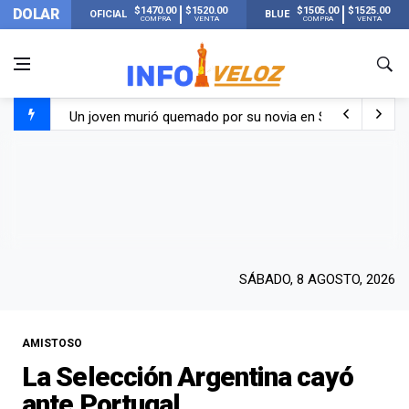
$1470.00
$1520.00
$1505.00
$1525.00
DOLAR
OFICIAL
BLUE
COMPRA
VENTA
COMPRA
VENTA
Un joven murió quemado por su novia en San Luis: pasó s
Franco Colapinto contó que le robaron durante sus vacaci
El Senado dio media sanción a la ley de Inviolabilidad de
Nueva publicación de Candela Arizaga tras el escándal
SÁBADO, 8 AGOSTO, 2026
AMISTOSO
La Selección Argentina cayó
ante Portugal