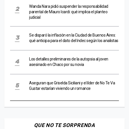
Wanda Nara pidió suspender la responsabilidad
parental de Mauro Icardi: qué implica el planteo
judicial
Se disparó la inflación en la Ciudad de Buenos Aires:
qué anticipa para el dato del Indec según los analistas
Los detalles preliminares de la autopsia al joven
asesinado en Chaco por su novia
Aseguran que Griselda Siciliani y el líder de No Te Va
Gustar estarían viviendo un romance
QUE NO TE SORPRENDA