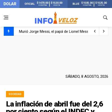
$1470.00
$1520.00
$1505.00
$1525.00
DOLAR
OFICIAL
BLUE
COMPRA
VENTA
COMPRA
VENTA
Murió Jorge Messi, el papá de Lionel Messi
Murió Jorge Messi, el hombre que acompañó a Lionel de
Los mensajes de Newell’s y el resto del mundo del fútbo
SÁBADO, 8 AGOSTO, 2026
SOCIEDAD
La inflación de abril fue del 2,6
por ciento según el INDEC y