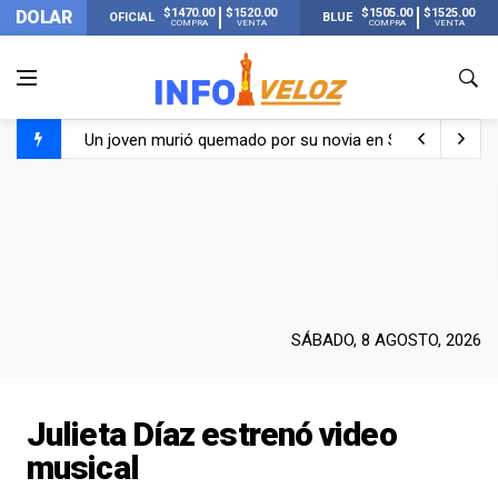
$1470.00
$1520.00
$1505.00
$1525.00
DOLAR
OFICIAL
BLUE
COMPRA
VENTA
COMPRA
VENTA
Un joven murió quemado por su novia en San Luis: pasó s
Franco Colapinto contó que le robaron durante sus vacaci
El Senado dio media sanción a la ley de Inviolabilidad de
Nueva publicación de Candela Arizaga tras el escándal
SÁBADO, 8 AGOSTO, 2026
Julieta Díaz estrenó video
musical